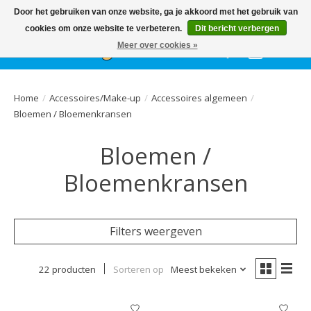
Het
GEHELE jaar
, grote collectie feestkleding & accessoires |
Door het gebruiken van onze website, ga je akkoord met het gebruik van
Ballonnen | Schmink | Bedrukking | Altijd gratis parkeren
cookies om onze website te verbeteren.
Dit bericht verbergen
Meer over cookies »
Verlanglijst
Winkelwa
Home
/
Accessoires/Make-up
/
Accessoires algemeen
/
Bloemen / Bloemenkransen
Bloemen /
Bloemenkransen
Filters weergeven
22 producten
Sorteren op
Meest bekeken