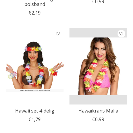
€0,99
polsband
€2,19
Hawaii set 4-delig
Hawaïkrans Malia
€1,79
€0,99