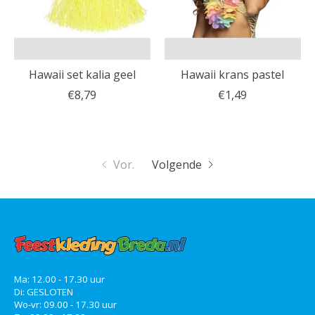
Hawaii set kalia geel
Hawaii krans pastel
€8,79
€1,49
Vor.
Volgende
Ma: 12.00 - 17.30 uur
Di: GESLOTEN
Wo-vr: 09.00 - 17.30 uur