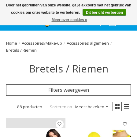
Het
GEHELE jaar
, grote collectie feestkleding & accessoires |
Door het gebruiken van onze website, ga je akkoord met het gebruik van
Ballonnen | Schmink | Bedrukking | Altijd gratis parkeren
cookies om onze website te verbeteren.
Dit bericht verbergen
Meer over cookies »
Verlanglijst
Winkelwa
Home
/
Accessoires/Make-up
/
Accessoires algemeen
/
Bretels / Riemen
Bretels / Riemen
Filters weergeven
88 producten
Sorteren op
Meest bekeken