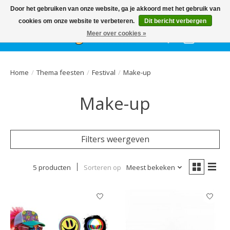
Het
GEHELE jaar
, grote collectie feestkleding & accessoires |
Door het gebruiken van onze website, ga je akkoord met het gebruik van
Ballonnen | Schmink | Bedrukking | Altijd gratis parkeren
cookies om onze website te verbeteren.
Dit bericht verbergen
Meer over cookies »
Verlanglijst
Winkelwa
Home
/
Thema feesten
/
Festival
/
Make-up
Make-up
Filters weergeven
5 producten
Sorteren op
Meest bekeken