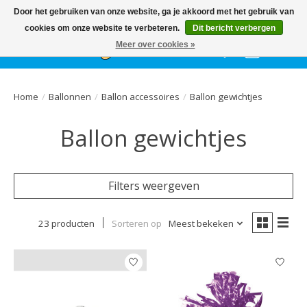
Het
GEHELE jaar
, grote collectie feestkleding & accessoires |
Door het gebruiken van onze website, ga je akkoord met het gebruik van
Ballonnen | Schmink | Bedrukking | Altijd gratis parkeren
cookies om onze website te verbeteren.
Dit bericht verbergen
Meer over cookies »
Verlanglijst
Winkelwa
Home
/
Ballonnen
/
Ballon accessoires
/
Ballon gewichtjes
Ballon gewichtjes
Filters weergeven
23 producten
Sorteren op
Meest bekeken