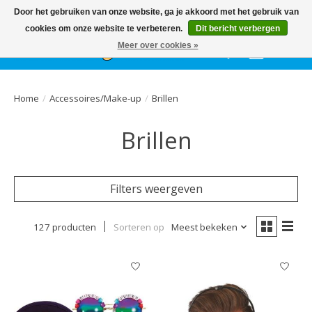
Het
GEHELE jaar
, grote collectie feestkleding & accessoires |
Door het gebruiken van onze website, ga je akkoord met het gebruik van
Ballonnen | Schmink | Bedrukking | Altijd gratis parkeren
cookies om onze website te verbeteren.
Dit bericht verbergen
Meer over cookies »
Verlanglijst
Winkelwa
Home
/
Accessoires/Make-up
/
Brillen
Brillen
Filters weergeven
127 producten
Sorteren op
Meest bekeken