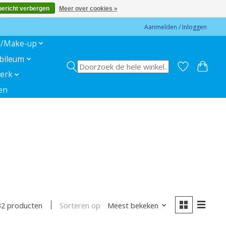
bericht verbergen
Meer over cookies »
Aanmelden / Inloggen
s/Make-up
ubileum
erk
en
Sorteren op
Meest bekeken
32 producten