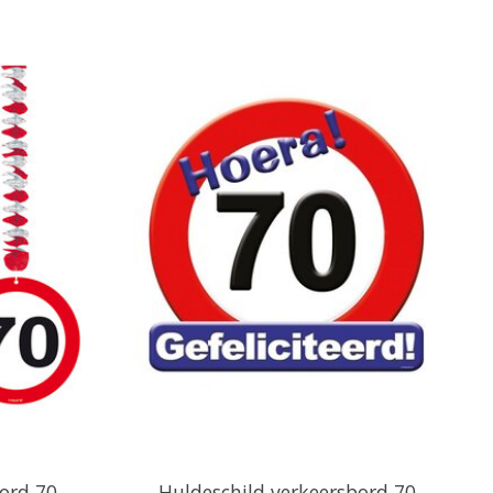
ord 70
Huldeschild verkeersbord 70