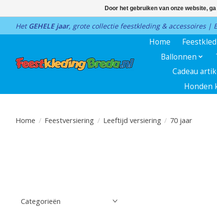
Door het gebruiken van onze website, ga
Het
GEHELE jaar
, grote collectie feestkleding & accessoires |
Home
Feestkle
Ballonnen
Cadeau arti
Honden k
Home
/
Feestversiering
/
Leeftijd versiering
/
70 jaar
Categorieën