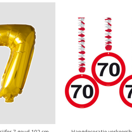
 cijfer 7 goud 102 cm
Hangdecoratie verkeersb