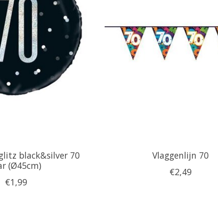
glitz black&silver 70
Vlaggenlijn 70
ar (Ø45cm)
€2,49
€1,99