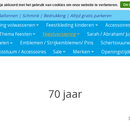
 je akkoord met het gebruik van cookies om onze website te verbeteren.
Dit 
 Ballonnen | Schmink | Bedrukking | Altijd gratis parkeren
ding volwassenen
Feestkleding kinderen
Accessoire
Thema feesten
Feestversiering
Sarah / Abraham/ J
kelen
Emblemen / Strijkemblemen/ Pins
Schertsvuurw
ostuum / Accessoires
Sale
Merken
Openingstijd
70 jaar