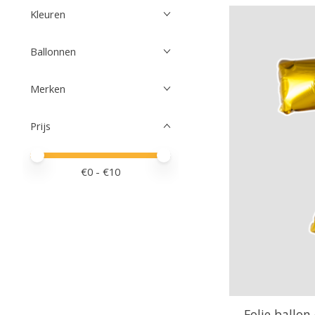
Kleuren
Ballonnen
Merken
Prijs
Minimale prijswaarde
Price maximum value
€
0
- €
10
Folie ballon