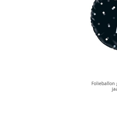
Folieballon 
ja