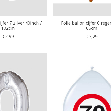
ijfer 7 zilver 40inch /
Folie ballon cijfer 0 reg
102cm
86cm
€3,99
€3,29