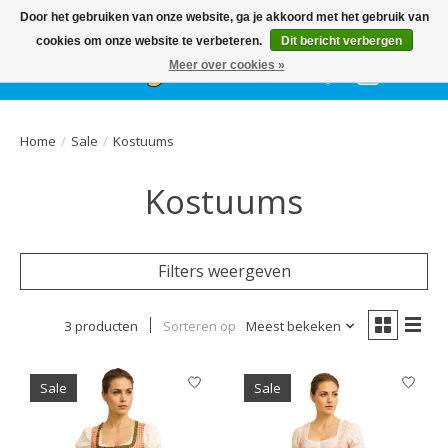
Het
GEHELE jaar
, grote collectie feestkleding & accessoires |
Door het gebruiken van onze website, ga je akkoord met het gebruik van
Ballonnen | Schmink | Bedrukking | Altijd gratis parkeren
cookies om onze website te verbeteren.
Dit bericht verbergen
Meer over cookies »
Verlanglijst
Winkelwa
Home
/
Sale
/
Kostuums
Kostuums
Filters weergeven
3 producten
Sorteren op
Meest bekeken
Sale
Sale