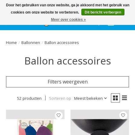
Het
GEHELE jaar
, grote collectie feestkleding & accessoires |
Door het gebruiken van onze website, ga je akkoord met het gebruik van
Ballonnen | Schmink | Bedrukking | Altijd gratis parkeren
cookies om onze website te verbeteren.
Dit bericht verbergen
Meer over cookies »
Verlanglijst
Winkelwa
Home
/
Ballonnen
/
Ballon accessoires
Ballon accessoires
Filters weergeven
52 producten
Sorteren op
Meest bekeken