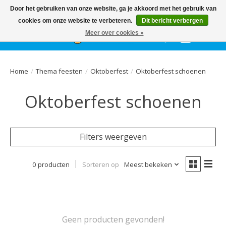
Het
GEHELE jaar
, grote collectie feestkleding & accessoires |
Door het gebruiken van onze website, ga je akkoord met het gebruik van
Ballonnen | Schmink | Bedrukking | Altijd gratis parkeren
cookies om onze website te verbeteren.
Dit bericht verbergen
Meer over cookies »
Verlanglijst
Winkelwa
Home
/
Thema feesten
/
Oktoberfest
/
Oktoberfest schoenen
Oktoberfest schoenen
Filters weergeven
0 producten
Sorteren op
Meest bekeken
Geen producten gevonden!