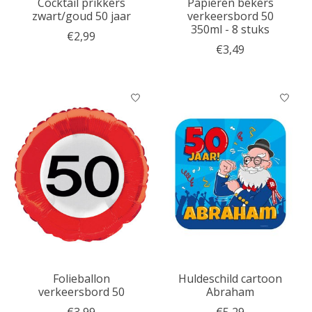
Cocktail prikkers
Papieren bekers
zwart/goud 50 jaar
verkeersbord 50
350ml - 8 stuks
€2,99
€3,49
Folieballon
Huldeschild cartoon
verkeersbord 50
Abraham