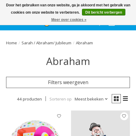
Het
GEHELE jaar
, grote collectie feestkleding & accessoires |
Door het gebruiken van onze website, ga je akkoord met het gebruik van
Ballonnen | Schmink | Bedrukking | Altijd gratis parkeren
cookies om onze website te verbeteren.
Dit bericht verbergen
Meer over cookies »
Verlanglijst
Winkelwa
Home
/
Sarah / Abraham/ Jubileum
/
Abraham
Abraham
Filters weergeven
44 producten
Sorteren op
Meest bekeken