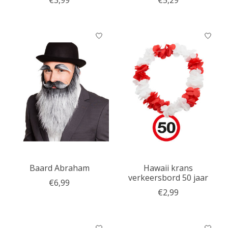
€3,99
€5,29
Baard Abraham
Hawaii krans
verkeersbord 50 jaar
€6,99
€2,99