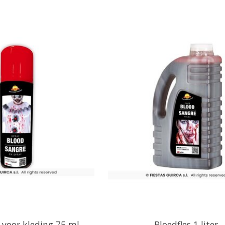
 voor kleding 75 ml
Bloedfles 1 liter