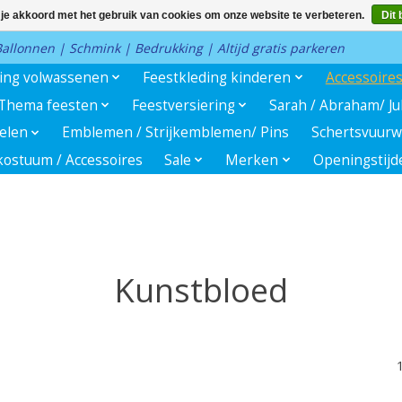
 je akkoord met het gebruik van cookies om onze website te verbeteren.
Dit 
 Ballonnen | Schmink | Bedrukking | Altijd gratis parkeren
ding volwassenen
Feestkleding kinderen
Accessoire
Thema feesten
Feestversiering
Sarah / Abraham/ J
kelen
Emblemen / Strijkemblemen/ Pins
Schertsvuurw
ostuum / Accessoires
Sale
Merken
Openingstijd
Kunstbloed