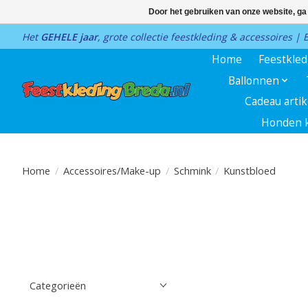
Door het gebruiken van onze website, ga
Het
GEHELE jaar
, grote collectie feestkleding & accessoires |
Home
Feestkle
Ballonnen
Cadeau arti
Honden k
Home
/
Accessoires/Make-up
/
Schmink
/
Kunstbloed
Categorieën