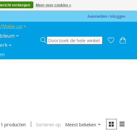
bericht verbergen
Meer over cookies »
Aanmelden / Inloggen
s/Make-up
ubileum
erk
en
Sorteren op
Meest bekeken
11 producten