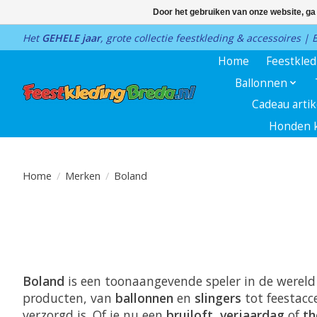
Door het gebruiken van onze website, ga
Het
GEHELE jaar
, grote collectie feestkleding & accessoires |
Home
Feestkle
Ballonnen
Cadeau arti
Honden k
Home
/
Merken
/
Boland
Boland
is een toonaangevende speler in de werel
producten, van
ballonnen
en
slingers
tot feestacce
verzorgd is. Of je nu een
bruiloft
,
verjaardag
of
th