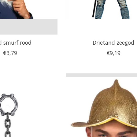
d smurf rood
Drietand zeegod
€3,79
€9,19