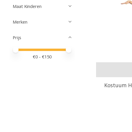
Maat Kinderen
Merken
Prijs
Minimale prijswaarde
Price maximum value
€
0
- €
150
Kostuum Ha