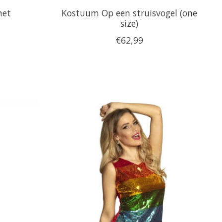
met
Kostuum Op een struisvogel (one
size)
€62,99