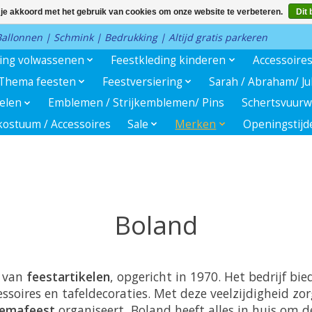
 je akkoord met het gebruik van cookies om onze website te verbeteren.
Dit 
 Ballonnen | Schmink | Bedrukking | Altijd gratis parkeren
ding volwassenen
Feestkleding kinderen
Accessoire
Thema feesten
Feestversiering
Sarah / Abraham/ J
kelen
Emblemen / Strijkemblemen/ Pins
Schertsvuurw
ostuum / Accessoires
Sale
Merken
Openingstijd
Boland
d van
feestartikelen
, opgericht in 1970. Het bedrijf b
ssoires en tafeldecoraties. Met deze veelzijdigheid zo
emafeest
organiseert, Boland heeft alles in huis om d