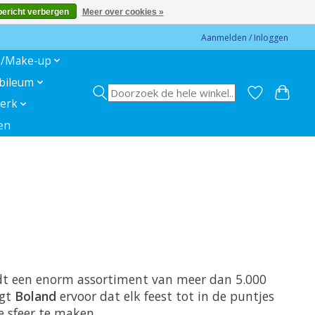
bericht verbergen
Meer over cookies »
Aanmelden / Inloggen
s/Make-up
ubileum
erk
en
iedt een enorm assortiment van meer dan 5.000
rgt
Boland
ervoor dat elk feest tot in de puntjes
e sfeer te maken.