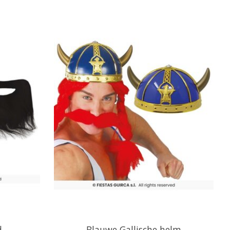
d
Blauwe Gallische helm