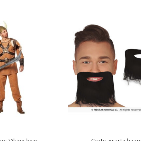
um Viking heer
Grote zwarte baar