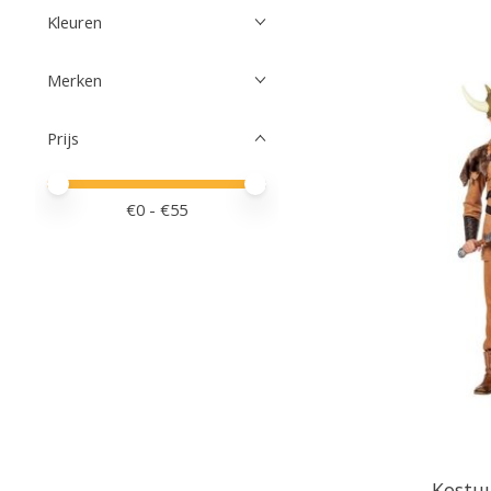
Kleuren
Merken
Prijs
Minimale prijswaarde
Price maximum value
€
0
- €
55
Kostu