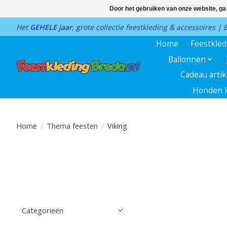
Door het gebruiken van onze website, ga
Het
GEHELE jaar
, grote collectie feestkleding & accessoires |
Home
Feestkle
Ballonnen
Cadeau arti
Honden k
Home
/
Thema feesten
/
Viking
Categorieën