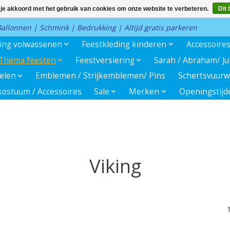
 je akkoord met het gebruik van cookies om onze website te verbeteren.
Dit 
 Ballonnen | Schmink | Bedrukking | Altijd gratis parkeren
ding volwassenen
Feestkleding kinderen
Accessoire
Thema feesten
Feestversiering
Sarah / Abraham/ J
kelen
Emblemen / Strijkemblemen/ Pins
Schertsvuurw
ostuum / Accessoires
Sale
Merken
Openingstijd
Viking