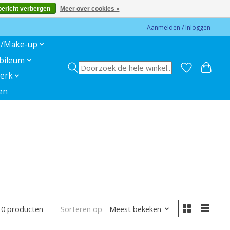
bericht verbergen
Meer over cookies »
Aanmelden / Inloggen
s/Make-up
ubileum
erk
en
Sorteren op
Meest bekeken
10 producten