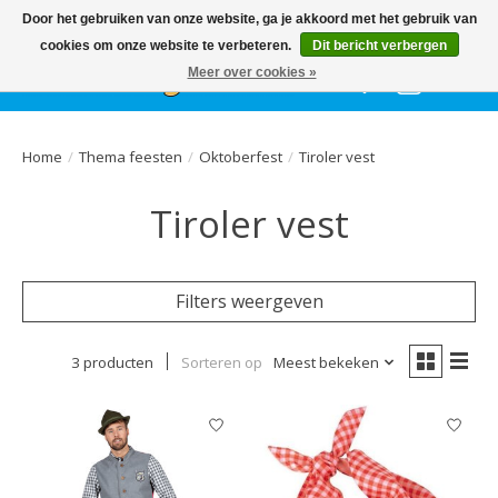
Het
GEHELE jaar
, grote collectie feestkleding & accessoires |
Door het gebruiken van onze website, ga je akkoord met het gebruik van
Ballonnen | Schmink | Bedrukking | Altijd gratis parkeren
cookies om onze website te verbeteren.
Dit bericht verbergen
Meer over cookies »
Verlanglijst
Winkelwa
Home
/
Thema feesten
/
Oktoberfest
/
Tiroler vest
Tiroler vest
Filters weergeven
3 producten
Sorteren op
Meest bekeken