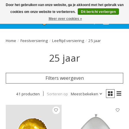
Het
GEHELE jaar
, grote collectie feestkleding & accessoires |
Door het gebruiken van onze website, ga je akkoord met het gebruik van
Ballonnen | Schmink | Bedrukking | Altijd gratis parkeren
cookies om onze website te verbeteren.
Dit bericht verbergen
Meer over cookies »
Verlanglijst
Winkelwa
Home
/
Feestversiering
/
Leeftijd versiering
/
25 jaar
25 jaar
Filters weergeven
41 producten
Sorteren op
Meest bekeken