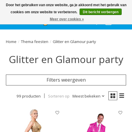
Het
GEHELE jaar
, grote collectie feestkleding & accessoires |
Door het gebruiken van onze website, ga je akkoord met het gebruik van
Ballonnen | Schmink | Bedrukking | Altijd gratis parkeren
cookies om onze website te verbeteren.
Dit bericht verbergen
Meer over cookies »
Verlanglijst
Winkelwa
Home
/
Thema feesten
/
Glitter en Glamour party
Glitter en Glamour party
Filters weergeven
99 producten
Sorteren op
Meest bekeken