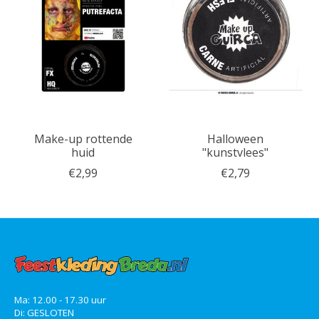
Make-up rottende
Halloween
huid
"kunstvlees"
€2,99
€2,79
Ma: 12.00 - 17.30 uur
Di: GESLOTEN