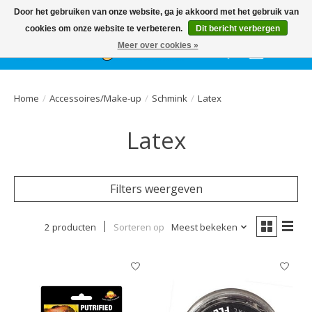
Het
GEHELE jaar
, grote collectie feestkleding & accessoires |
Door het gebruiken van onze website, ga je akkoord met het gebruik van
Ballonnen | Schmink | Bedrukking | Altijd gratis parkeren
cookies om onze website te verbeteren.
Dit bericht verbergen
Meer over cookies »
Verlanglijst
Winkelwa
Home
/
Accessoires/Make-up
/
Schmink
/
Latex
Latex
Filters weergeven
2 producten
Sorteren op
Meest bekeken