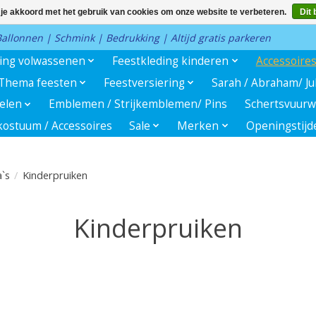
 je akkoord met het gebruik van cookies om onze website te verbeteren.
Dit 
 Ballonnen | Schmink | Bedrukking | Altijd gratis parkeren
ding volwassenen
Feestkleding kinderen
Accessoire
Thema feesten
Feestversiering
Sarah / Abraham/ J
kelen
Emblemen / Strijkemblemen/ Pins
Schertsvuurw
ostuum / Accessoires
Sale
Merken
Openingstijd
`s
/
Kinderpruiken
Kinderpruiken