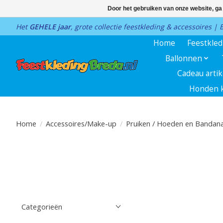
Door het gebruiken van onze website, ga
Het
GEHELE jaar
, grote collectie feestkleding & accessoires |
Home
Feestkle
Ballonnen
Cadeau arti
Honden k
Home
/
Accessoires/Make-up
/
Pruiken / Hoeden en Bandana
Categorieën