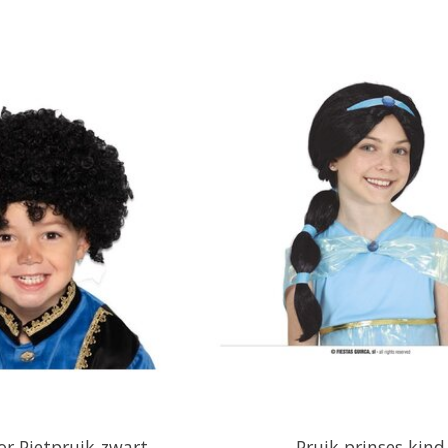
or Pietpruik zwart
Pruik prinses kind