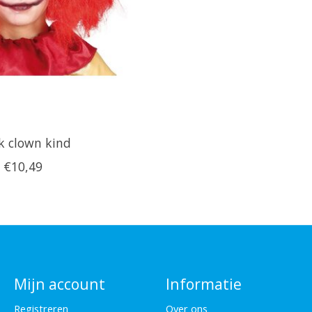
k clown kind
€10,49
Mijn account
Informatie
Registreren
Over ons