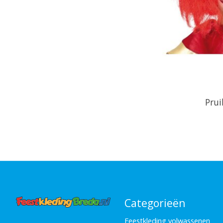
Prui
Categorieën
Feestkleding volwassenen