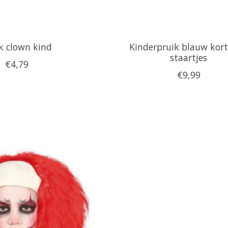
k clown kind
Kinderpruik blauw kor
staartjes
€4,79
€9,99