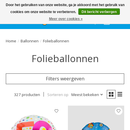
Het
GEHELE jaar
, grote collectie feestkleding & accessoires |
Door het gebruiken van onze website, ga je akkoord met het gebruik van
Ballonnen | Schmink | Bedrukking | Altijd gratis parkeren
cookies om onze website te verbeteren.
Dit bericht verbergen
Meer over cookies »
Verlanglijst
Winkelwa
Home
/
Ballonnen
/
Folieballonnen
Folieballonnen
Filters weergeven
327 producten
Sorteren op
Meest bekeken