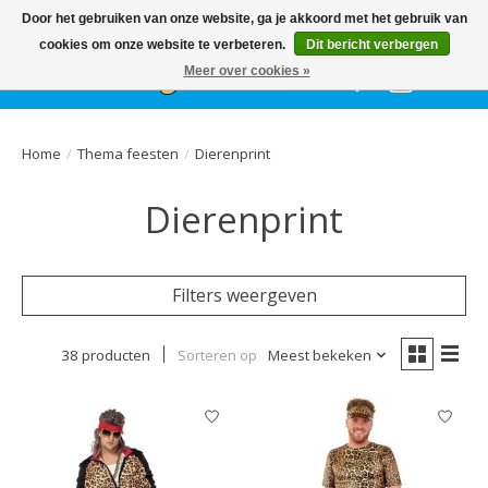
Het
GEHELE jaar
, grote collectie feestkleding & accessoires |
Door het gebruiken van onze website, ga je akkoord met het gebruik van
Ballonnen | Schmink | Bedrukking | Altijd gratis parkeren
cookies om onze website te verbeteren.
Dit bericht verbergen
Meer over cookies »
Verlanglijst
Winkelwa
Home
/
Thema feesten
/
Dierenprint
Dierenprint
Filters weergeven
38 producten
Sorteren op
Meest bekeken