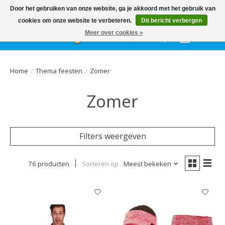
Het
GEHELE jaar
, grote collectie feestkleding & accessoires |
Door het gebruiken van onze website, ga je akkoord met het gebruik van
Ballonnen | Schmink | Bedrukking | Altijd gratis parkeren
cookies om onze website te verbeteren.
Dit bericht verbergen
Meer over cookies »
Verlanglijst
Winkelwa
Home
/
Thema feesten
/
Zomer
Zomer
Filters weergeven
76 producten
Sorteren op
Meest bekeken