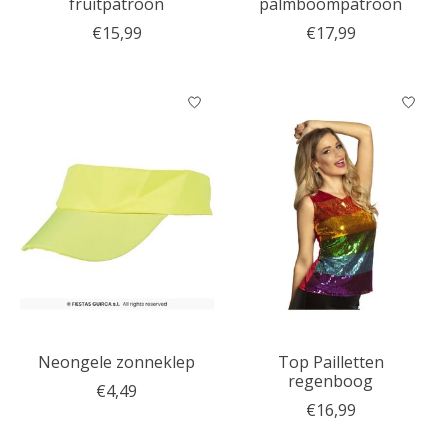
fruitpatroon
palmboompatroon
€15,99
€17,99
Neongele zonneklep
Top Pailletten
regenboog
€4,49
€16,99