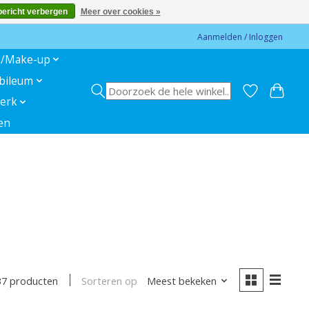
bericht verbergen
Meer over cookies »
Aanmelden / Inloggen
s/Make-up
ubileum
erk
en
Sorteren op
Meest bekeken
37 producten