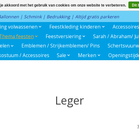
 je akkoord met het gebruik van cookies om onze website te verbeteren.
Dit 
 Ballonnen | Schmink | Bedrukking | Altijd gratis parkeren
ding volwassenen
Feestkleding kinderen
Accessoire
Thema feesten
Feestversiering
Sarah / Abraham/ J
kelen
Emblemen / Strijkemblemen/ Pins
Schertsvuurw
ostuum / Accessoires
Sale
Merken
Openingstijd
Leger