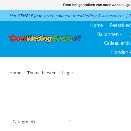
Door het gebruiken van onze website, ga
Het
GEHELE jaar
, grote collectie feestkleding & accessoires |
Home
Feestkle
Ballonnen
Cadeau arti
Honden k
Home
/
Thema feesten
/
Leger
Categorieën