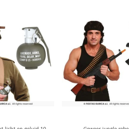
 licht en geluid 10
Geweer jungle rebe