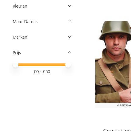
Kleuren
Maat Dames
Merken
Prijs
Minimale prijswaarde
Price maximum value
€
0
- €
50
Granaat met