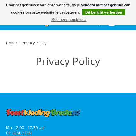
Het
GEHELE jaar
, grote collectie feestkleding & accessoires |
Door het gebruiken van onze website, ga je akkoord met het gebruik van
Ballonnen | Schmink | Bedrukking | Altijd gratis parkeren
cookies om onze website te verbeteren.
Dit bericht verbergen
Meer over cookies »
Verlanglijst
Winkelwa
Home
/
Privacy Policy
Privacy Policy
Ma: 12.00 - 17.30 uur
Di: GESLOTEN