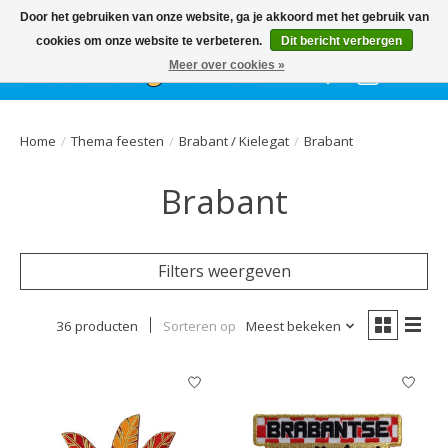
Het
GEHELE jaar
, grote collectie feestkleding & accessoires |
Door het gebruiken van onze website, ga je akkoord met het gebruik van
Ballonnen | Schmink | Bedrukking | Altijd gratis parkeren
cookies om onze website te verbeteren.
Dit bericht verbergen
Meer over cookies »
Verlanglijst
Winkelwa
Home
/
Thema feesten
/
Brabant / Kielegat
/
Brabant
Brabant
Filters weergeven
36 producten
Sorteren op
Meest bekeken