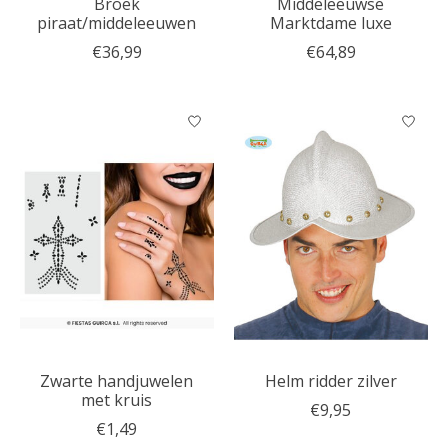
Broek
Middeleeuwse
piraat/middeleeuwen
Marktdame luxe
€36,99
€64,89
Zwarte handjuwelen
Helm ridder zilver
met kruis
€9,95
€1,49