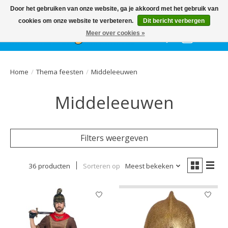
Het
GEHELE jaar
, grote collectie feestkleding & accessoires |
Door het gebruiken van onze website, ga je akkoord met het gebruik van
Ballonnen | Schmink | Bedrukking | Altijd gratis parkeren
cookies om onze website te verbeteren.
Dit bericht verbergen
Meer over cookies »
Verlanglijst
Winkelwa
Home
/
Thema feesten
/
Middeleeuwen
Middeleeuwen
Filters weergeven
36 producten
Sorteren op
Meest bekeken