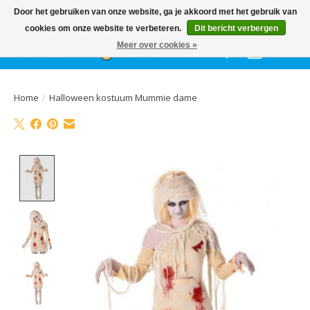
Het
GEHELE jaar
, grote collectie feestkleding & accessoires |
Door het gebruiken van onze website, ga je akkoord met het gebruik van
Ballonnen | Schmink | Bedrukking | Altijd gratis parkeren
cookies om onze website te verbeteren.
Dit bericht verbergen
Meer over cookies »
Verlanglijst
Winkelwa
Home
/
Halloween kostuum Mummie dame
Product image slideshow Items