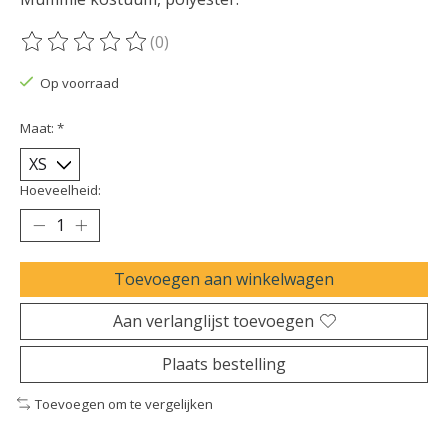
(0)
De beoordeling van dit product is
0
van de 5
Op voorraad
Maat:
*
Hoeveelheid:
Toevoegen aan winkelwagen
Aan verlanglijst toevoegen
Plaats bestelling
Toevoegen om te vergelijken