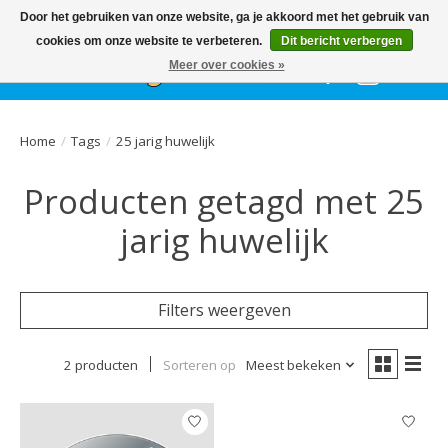
Het
GEHELE jaar
, grote collectie feestkleding & accessoires |
Door het gebruiken van onze website, ga je akkoord met het gebruik van
Ballonnen | Schmink | Bedrukking | Altijd gratis parkeren
cookies om onze website te verbeteren.
Dit bericht verbergen
Meer over cookies »
Verlanglijst
Winkelwa
Home
/
Tags
/
25 jarig huwelijk
Producten getagd met 25
jarig huwelijk
Filters weergeven
2 producten
Sorteren op
Meest bekeken