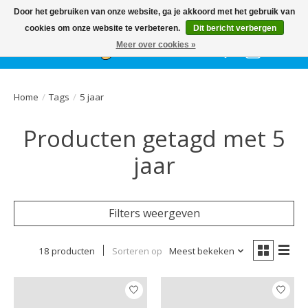
Het
GEHELE jaar
, grote collectie feestkleding & accessoires |
Door het gebruiken van onze website, ga je akkoord met het gebruik van
Ballonnen | Schmink | Bedrukking | Altijd gratis parkeren
cookies om onze website te verbeteren.
Dit bericht verbergen
Meer over cookies »
Verlanglijst
Winkelwa
Home
/
Tags
/
5 jaar
Producten getagd met 5
jaar
Filters weergeven
18 producten
Sorteren op
Meest bekeken