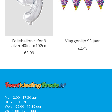
Folieballon cijfer 9
Vlaggenlijn 95 jaar
zilver 40inch/102cm
€2,49
€3,99
Ma: 12.00 - 17.30 uur
Di: GESLOTEN
Wo-vr: 09.00 - 17.30 uur
Za: 09.00 - 17.00 uur