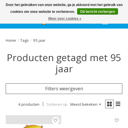
Het
GEHELE jaar
, grote collectie feestkleding & accessoires |
Door het gebruiken van onze website, ga je akkoord met het gebruik van
Ballonnen | Schmink | Bedrukking | Altijd gratis parkeren
cookies om onze website te verbeteren.
Dit bericht verbergen
Meer over cookies »
Verlanglijst
Winkelwa
Home
/
Tags
/
95 jaar
Producten getagd met 95
jaar
Filters weergeven
4 producten
Sorteren op
Meest bekeken