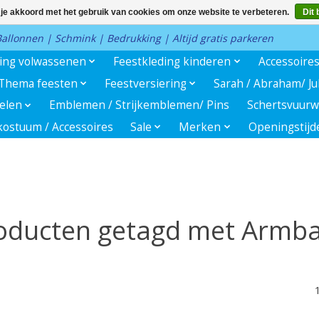
 je akkoord met het gebruik van cookies om onze website te verbeteren.
Dit 
 Ballonnen | Schmink | Bedrukking | Altijd gratis parkeren
ding volwassenen
Feestkleding kinderen
Accessoire
Thema feesten
Feestversiering
Sarah / Abraham/ J
kelen
Emblemen / Strijkemblemen/ Pins
Schertsvuurw
ostuum / Accessoires
Sale
Merken
Openingstijd
oducten getagd met Armb