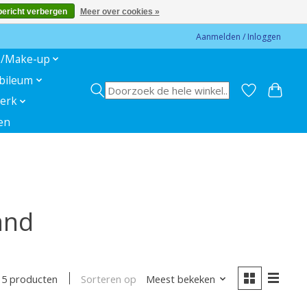
bericht verbergen
Meer over cookies »
Aanmelden / Inloggen
s/Make-up
ubileum
erk
en
and
Sorteren op
Meest bekeken
15 producten