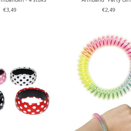
€3,49
€2,49