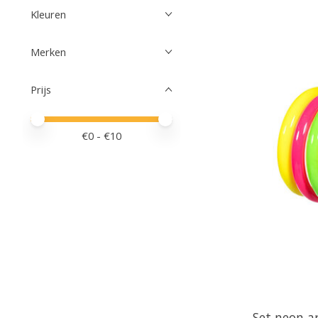
Kleuren
Merken
Prijs
Minimale prijswaarde
Price maximum value
€
0
- €
10
Set neon a