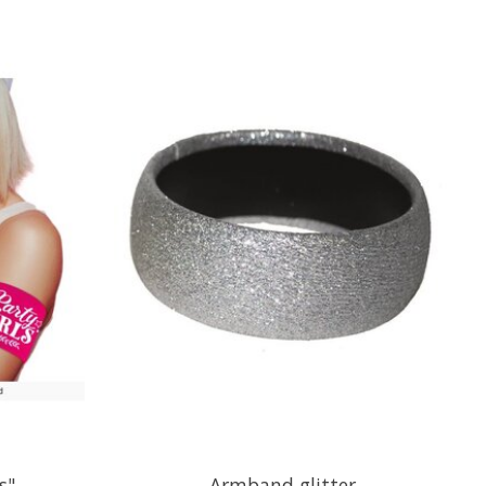
s"
Armband glitter