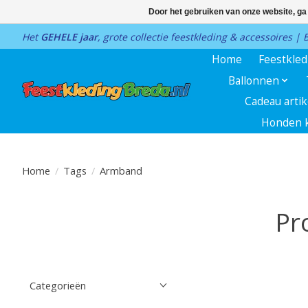
Door het gebruiken van onze website, ga
Het
GEHELE jaar
, grote collectie feestkleding & accessoires |
Home
Feestkle
Ballonnen
Cadeau arti
Honden k
Home
/
Tags
/
Armband
Pr
Categorieën