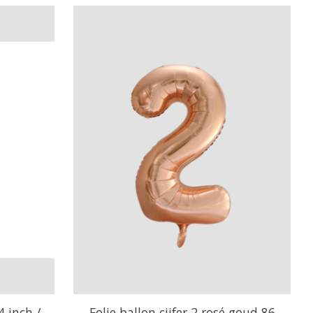
4 inch /
Folie ballon cijfer 2 rosé goud 86