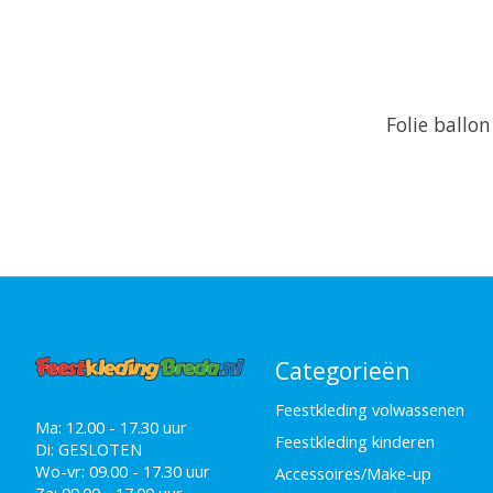
Folie ballon
Categorieën
Feestkleding volwassenen
Ma: 12.00 - 17.30 uur
Feestkleding kinderen
Di: GESLOTEN
Wo-vr: 09.00 - 17.30 uur
Accessoires/Make-up