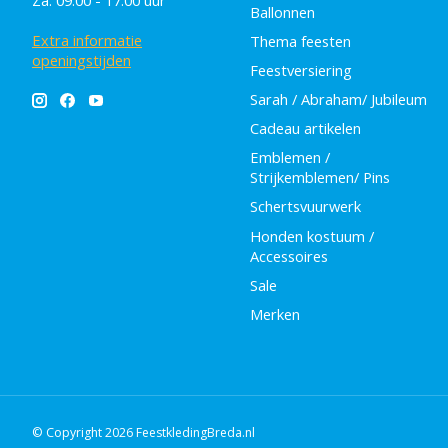
Za: 09.00 - 17.00 uur
Ballonnen
Extra informatie
Thema feesten
openingstijden
Feestversiering
Sarah / Abraham/ Jubileum
Cadeau artikelen
Emblemen /
Strijkemblemen/ Pins
Schertsvuurwerk
Honden kostuum /
Accessoires
Sale
Merken
© Copyright 2026 FeestkledingBreda.nl