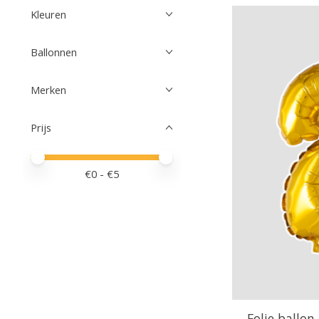
Kleuren
Ballonnen
Merken
Prijs
Minimale prijswaarde
Price maximum value
€
0
- €
5
Folie ballon