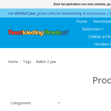
Door het gebruiken van onze website, ga
Het
GEHELE jaar
, grote collectie feestkleding & accessoires |
Home
Feestkle
Ballonnen
Cadeau arti
Honden k
Home
/
Tags
/
Ballon 2 jaar
Prod
Categorieën