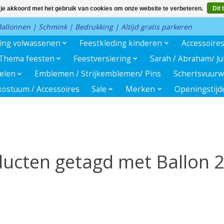
 je akkoord met het gebruik van cookies om onze website te verbeteren.
Dit 
 Ballonnen | Schmink | Bedrukking | Altijd gratis parkeren
ding volwassenen
Feestkleding kinderen
Accessoire
Thema feesten
Feestversiering
Sarah / Abraham/ J
kelen
Emblemen / Strijkemblemen/ Pins
Schertsvuurw
ostuum / Accessoires
Sale
Merken
Openingstijd
ucten getagd met Ballon 2