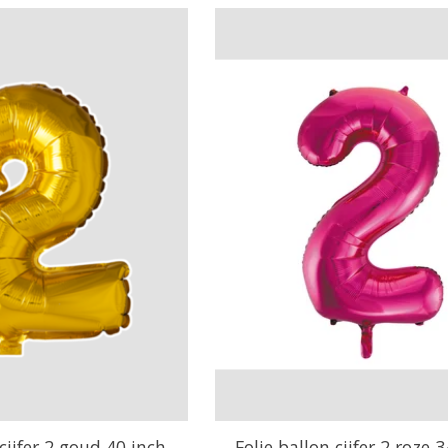
 cijfer 2 goud 40 inch
Folie ballon cijfer 2 roze 3