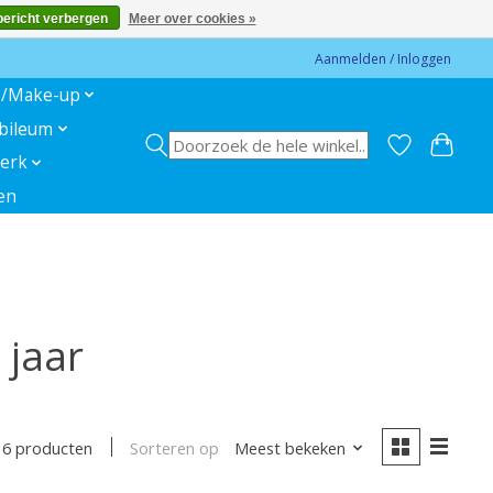
bericht verbergen
Meer over cookies »
Aanmelden / Inloggen
s/Make-up
ubileum
erk
en
 jaar
Sorteren op
Meest bekeken
6 producten