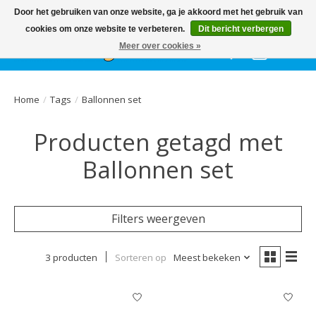
Het
GEHELE jaar
, grote collectie feestkleding & accessoires |
Door het gebruiken van onze website, ga je akkoord met het gebruik van
Ballonnen | Schmink | Bedrukking | Altijd gratis parkeren
cookies om onze website te verbeteren.
Dit bericht verbergen
Meer over cookies »
Verlanglijst
Winkelwa
Home
/
Tags
/
Ballonnen set
Producten getagd met
Ballonnen set
Filters weergeven
3 producten
Sorteren op
Meest bekeken