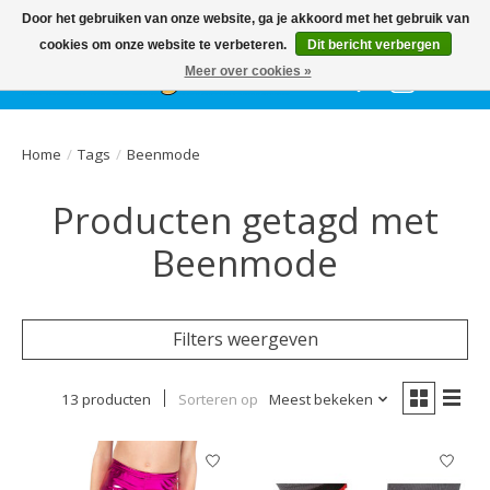
Het
GEHELE jaar
, grote collectie feestkleding & accessoires |
Door het gebruiken van onze website, ga je akkoord met het gebruik van
Ballonnen | Schmink | Bedrukking | Altijd gratis parkeren
cookies om onze website te verbeteren.
Dit bericht verbergen
Meer over cookies »
Verlanglijst
Winkelwa
Home
/
Tags
/
Beenmode
Producten getagd met
Beenmode
Filters weergeven
13 producten
Sorteren op
Meest bekeken