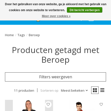
Het
GEHELE jaar
, grote collectie feestkleding & accessoires |
Door het gebruiken van onze website, ga je akkoord met het gebruik van
Ballonnen | Schmink | Bedrukking | Altijd gratis parkeren
cookies om onze website te verbeteren.
Dit bericht verbergen
Meer over cookies »
Verlanglijst
Winkelwa
Home
/
Tags
/
Beroep
Producten getagd met
Beroep
Filters weergeven
11 producten
Sorteren op
Meest bekeken