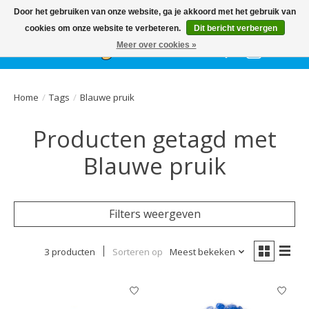
Het
GEHELE jaar
, grote collectie feestkleding & accessoires |
Door het gebruiken van onze website, ga je akkoord met het gebruik van
Ballonnen | Schmink | Bedrukking | Altijd gratis parkeren
cookies om onze website te verbeteren.
Dit bericht verbergen
Meer over cookies »
Verlanglijst
Winkelwa
Home
/
Tags
/
Blauwe pruik
Producten getagd met
Blauwe pruik
Filters weergeven
3 producten
Sorteren op
Meest bekeken