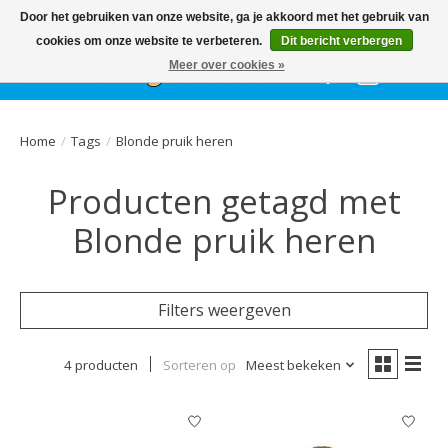
Het
GEHELE jaar
, grote collectie feestkleding & accessoires |
Door het gebruiken van onze website, ga je akkoord met het gebruik van
Ballonnen | Schmink | Bedrukking | Altijd gratis parkeren
cookies om onze website te verbeteren.
Dit bericht verbergen
Meer over cookies »
Verlanglijst
Winkelwa
Home
/
Tags
/
Blonde pruik heren
Producten getagd met
Blonde pruik heren
Filters weergeven
4 producten
Sorteren op
Meest bekeken