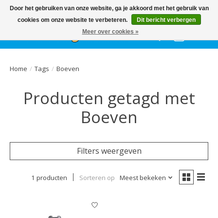
Het
GEHELE jaar
, grote collectie feestkleding & accessoires |
Door het gebruiken van onze website, ga je akkoord met het gebruik van
Ballonnen | Schmink | Bedrukking | Altijd gratis parkeren
cookies om onze website te verbeteren.
Dit bericht verbergen
Meer over cookies »
Verlanglijst
Winkelwa
Home
/
Tags
/
Boeven
Producten getagd met
Boeven
Filters weergeven
1 producten
Sorteren op
Meest bekeken