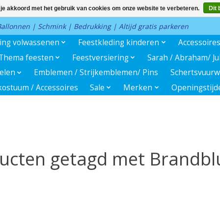
 je akkoord met het gebruik van cookies om onze website te verbeteren.
Dit 
 Ballonnen | Schmink | Bedrukking | Altijd gratis parkeren
ding volwassenen
Feestkleding kinderen
Accessoire
Thema feesten
Feestversiering
Sarah / Abraham/ J
kelen
Emblemen / Strijkemblemen/ Pins
Schertsvuurw
ostuum / Accessoires
Sale
Merken
Openingstijd
ucten getagd met Brandbl