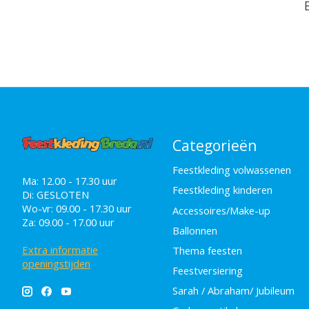
Categorieën
Feestkleding volwassenen
Ma: 12.00 - 17.30 uur
Feestkleding kinderen
Di: GESLOTEN
Wo-vr: 09.00 - 17.30 uur
Accessoires/Make-up
Za: 09.00 - 17.00 uur
Ballonnen
Extra informatie
Thema feesten
openingstijden
Feestversiering
Sarah / Abraham/ Jubileum