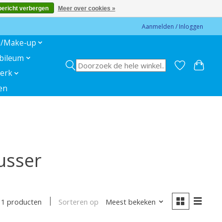
bericht verbergen
Meer over cookies »
Aanmelden / Inloggen
s/Make-up
ubileum
erk
en
usser
Sorteren op
Meest bekeken
1 producten