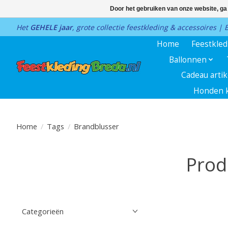
Door het gebruiken van onze website, ga
Het
GEHELE jaar
, grote collectie feestkleding & accessoires |
Home
Feestkle
Ballonnen
Cadeau arti
Honden k
Home
/
Tags
/
Brandblusser
Prod
Categorieën