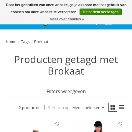
Het
GEHELE jaar
, grote collectie feestkleding & accessoires |
Door het gebruiken van onze website, ga je akkoord met het gebruik van
Ballonnen | Schmink | Bedrukking | Altijd gratis parkeren
cookies om onze website te verbeteren.
Dit bericht verbergen
Meer over cookies »
Verlanglijst
Winkelwa
Home
/
Tags
/
Brokaat
Producten getagd met
Brokaat
Filters weergeven
2 producten
Sorteren op
Meest bekeken