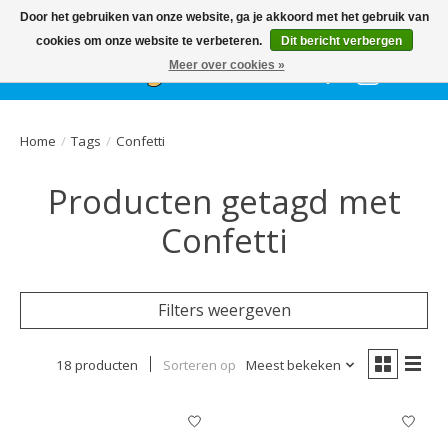
Het
GEHELE jaar
, grote collectie feestkleding & accessoires |
Door het gebruiken van onze website, ga je akkoord met het gebruik van
Ballonnen | Schmink | Bedrukking | Altijd gratis parkeren
cookies om onze website te verbeteren.
Dit bericht verbergen
Meer over cookies »
Verlanglijst
Winkelwa
Home
/
Tags
/
Confetti
Producten getagd met
Confetti
Filters weergeven
18 producten
Sorteren op
Meest bekeken