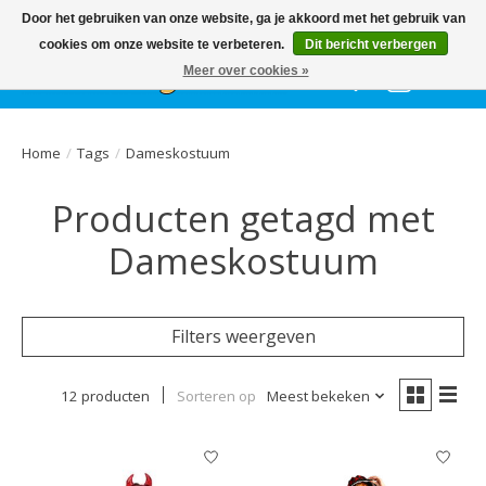
Het
GEHELE jaar
, grote collectie feestkleding & accessoires |
Door het gebruiken van onze website, ga je akkoord met het gebruik van
Ballonnen | Schmink | Bedrukking | Altijd gratis parkeren
cookies om onze website te verbeteren.
Dit bericht verbergen
Meer over cookies »
Verlanglijst
Winkelwa
Home
/
Tags
/
Dameskostuum
Producten getagd met
Dameskostuum
Filters weergeven
12 producten
Sorteren op
Meest bekeken