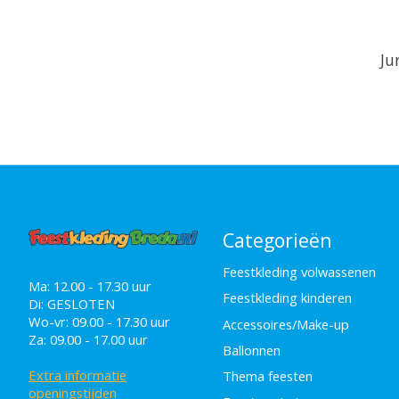
Ju
Categorieën
Feestkleding volwassenen
Ma: 12.00 - 17.30 uur
Feestkleding kinderen
Di: GESLOTEN
Wo-vr: 09.00 - 17.30 uur
Accessoires/Make-up
Za: 09.00 - 17.00 uur
Ballonnen
Extra informatie
Thema feesten
openingstijden