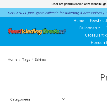
Door het gebruiken van onze website, ga
Het
GEHELE jaar
, grote collectie feestkleding & accessoires |
Home
Feestkle
Ballonnen
Cadeau arti
Honden k
Home
/
Tags
/
Eskimo
P
Categorieën