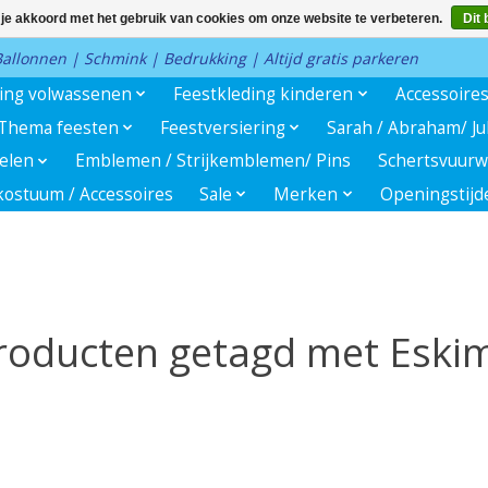
 je akkoord met het gebruik van cookies om onze website te verbeteren.
Dit 
 Ballonnen | Schmink | Bedrukking | Altijd gratis parkeren
ding volwassenen
Feestkleding kinderen
Accessoire
Thema feesten
Feestversiering
Sarah / Abraham/ J
kelen
Emblemen / Strijkemblemen/ Pins
Schertsvuurw
ostuum / Accessoires
Sale
Merken
Openingstijd
roducten getagd met Eski