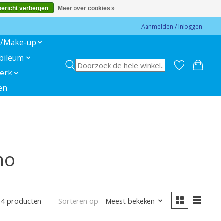
bericht verbergen
Meer over cookies »
Aanmelden / Inloggen
s/Make-up
ubileum
erk
en
mo
Sorteren op
Meest bekeken
4 producten