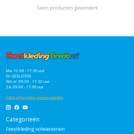
Geen producten gevonden!
Ma: 12.00 - 17.30 uur
Di: GESLOTEN
Wo-vr: 09.00 - 17.30 uur
Za: 09.00 - 17.00 uur
Extra informatie openingstijden
Categorieën
Feestkleding volwassenen