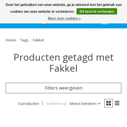
Het
GEHELE jaar
, grote collectie feestkleding & accessoires |
Door het gebruiken van onze website, ga je akkoord met het gebruik van
Ballonnen | Schmink | Bedrukking | Altijd gratis parkeren
cookies om onze website te verbeteren.
Dit bericht verbergen
Meer over cookies »
Verlanglijst
Winkelwa
Home
/
Tags
/
Fakkel
Producten getagd met
Fakkel
Filters weergeven
0 producten
Sorteren op
Meest bekeken