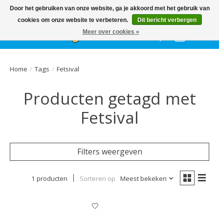
Het
GEHELE jaar
, grote collectie feestkleding & accessoires |
Door het gebruiken van onze website, ga je akkoord met het gebruik van
Ballonnen | Schmink | Bedrukking | Altijd gratis parkeren
cookies om onze website te verbeteren.
Dit bericht verbergen
Meer over cookies »
Verlanglijst
Winkelwa
Home
/
Tags
/
Fetsival
Producten getagd met
Fetsival
Filters weergeven
1 producten
Sorteren op
Meest bekeken