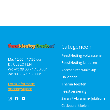
Categorieën
Feestkleding volwassenen
Ma: 12.00 - 17.30 uur
Feestkleding kinderen
Di: GESLOTEN
Wo-vr: 09.00 - 17.30 uur
Accessoires/Make-up
Za: 09.00 - 17.00 uur
Ballonnen
Extra informatie
Thema feesten
openingstijden
Feestversiering
Sarah / Abraham/ Jubileum
Cadeau artikelen