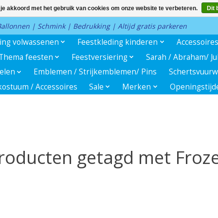
 je akkoord met het gebruik van cookies om onze website te verbeteren.
Dit 
 Ballonnen | Schmink | Bedrukking | Altijd gratis parkeren
ding volwassenen
Feestkleding kinderen
Accessoire
Thema feesten
Feestversiering
Sarah / Abraham/ J
kelen
Emblemen / Strijkemblemen/ Pins
Schertsvuurw
ostuum / Accessoires
Sale
Merken
Openingstijd
roducten getagd met Froz