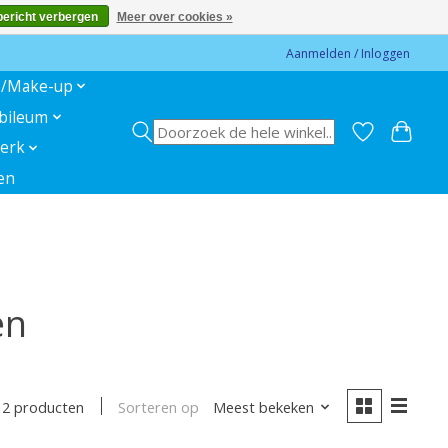
bericht verbergen
Meer over cookies »
Aanmelden / Inloggen
s/Make-up
ubileum
erk
en
en
Sorteren op
Meest bekeken
2 producten