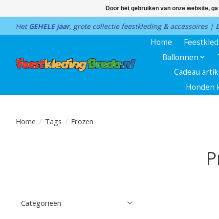
Door het gebruiken van onze website, ga
Het
GEHELE jaar
, grote collectie feestkleding & accessoires |
Home
Feestkle
Ballonnen
Cadeau arti
Honden k
Home
/
Tags
/
Frozen
P
Categorieën