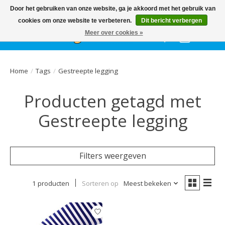
Het
GEHELE jaar
, grote collectie feestkleding & accessoires |
Door het gebruiken van onze website, ga je akkoord met het gebruik van
Ballonnen | Schmink | Bedrukking | Altijd gratis parkeren
cookies om onze website te verbeteren.
Dit bericht verbergen
Meer over cookies »
Verlanglijst
Winkelwa
Home
/
Tags
/
Gestreepte legging
Producten getagd met
Gestreepte legging
Filters weergeven
1 producten
Sorteren op
Meest bekeken