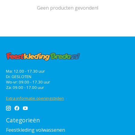
Geen producten gevonden!
Ma: 12.00 - 17.30 uur
Di: GESLOTEN
Wo-vr: 09.00 - 17.30 uur
Za: 09.00 - 17.00 uur
Extra informatie openingstijden
Categorieën
Feestkleding volwassenen