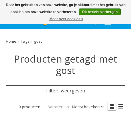
Het
GEHELE jaar
, grote collectie feestkleding & accessoires |
Door het gebruiken van onze website, ga je akkoord met het gebruik van
Ballonnen | Schmink | Bedrukking | Altijd gratis parkeren
cookies om onze website te verbeteren.
Dit bericht verbergen
Meer over cookies »
Verlanglijst
Winkelwa
Home
/
Tags
/
gost
Producten getagd met
gost
Filters weergeven
0 producten
Sorteren op
Meest bekeken