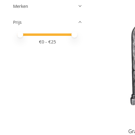
Merken
Prijs
Minimale prijswaarde
Price maximum value
€
0
- €
25
Gr