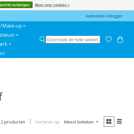
bericht verbergen
Meer over cookies »
Aanmelden / Inloggen
s/Make-up
ubileum
erk
en
f
Sorteren op
Meest bekeken
2 producten