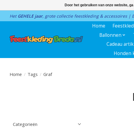
Door het gebruiken van onze website, ga
Het
GEHELE jaar
, grote collectie feestkleding & accessoires |
Home
Feestkle
Ballonnen
Cadeau arti
Honden k
Home
/
Tags
/
Graf
Categorieën