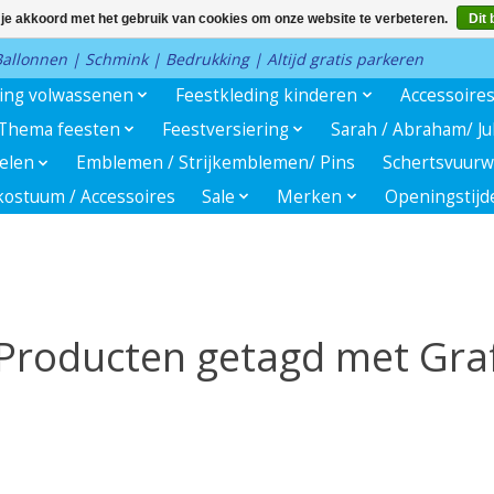
 je akkoord met het gebruik van cookies om onze website te verbeteren.
Dit 
 Ballonnen | Schmink | Bedrukking | Altijd gratis parkeren
ding volwassenen
Feestkleding kinderen
Accessoire
Thema feesten
Feestversiering
Sarah / Abraham/ J
kelen
Emblemen / Strijkemblemen/ Pins
Schertsvuurw
ostuum / Accessoires
Sale
Merken
Openingstijd
Producten getagd met Gra