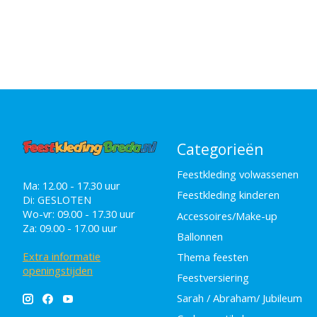
Categorieën
Feestkleding volwassenen
Ma: 12.00 - 17.30 uur
Feestkleding kinderen
Di: GESLOTEN
Wo-vr: 09.00 - 17.30 uur
Accessoires/Make-up
Za: 09.00 - 17.00 uur
Ballonnen
Extra informatie
Thema feesten
openingstijden
Feestversiering
Sarah / Abraham/ Jubileum