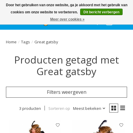
Het
GEHELE jaar
, grote collectie feestkleding & accessoires |
Door het gebruiken van onze website, ga je akkoord met het gebruik van
Ballonnen | Schmink | Bedrukking | Altijd gratis parkeren
cookies om onze website te verbeteren.
Dit bericht verbergen
Meer over cookies »
Verlanglijst
Winkelwa
Home
/
Tags
/
Great gatsby
Producten getagd met
Great gatsby
Filters weergeven
3 producten
Sorteren op
Meest bekeken