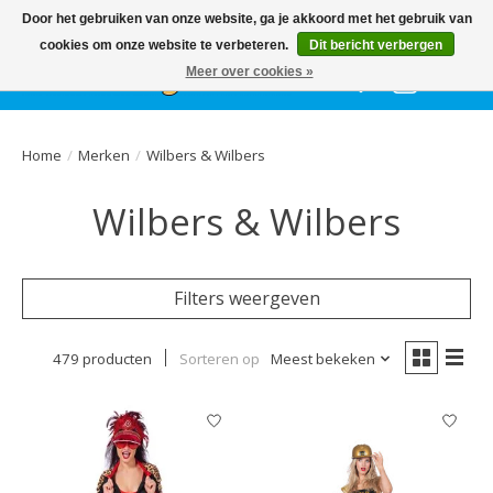
Het
GEHELE jaar
, grote collectie feestkleding & accessoires |
Door het gebruiken van onze website, ga je akkoord met het gebruik van
Ballonnen | Schmink | Bedrukking | Altijd gratis parkeren
cookies om onze website te verbeteren.
Dit bericht verbergen
Meer over cookies »
Verlanglijst
Winkelwa
Home
/
Merken
/
Wilbers & Wilbers
Wilbers & Wilbers
Filters weergeven
479 producten
Sorteren op
Meest bekeken